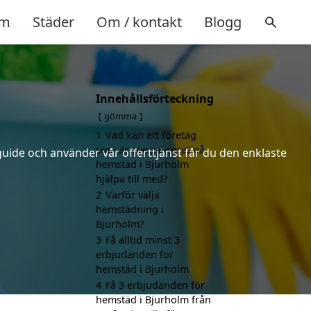
m
Städer
Om / kontakt
Blogg
Innehållsförteckning
gömma
1
Vad kan ett företag
som är specialiserat på
uide och använder vår offerttjänst får du den enklaste
hemstäd i Bjurholm
hjälpa till med?
2
Varför välja
hemstädning i
Bjurholm?
3
Få alltid minst 3
erbjudanden för
hemstäd i Bjurholm
4
Få 3 erbjudanden för
hemstäd i Bjurholm från