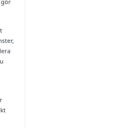
t gör
t
nster,
flera
du
r
akt