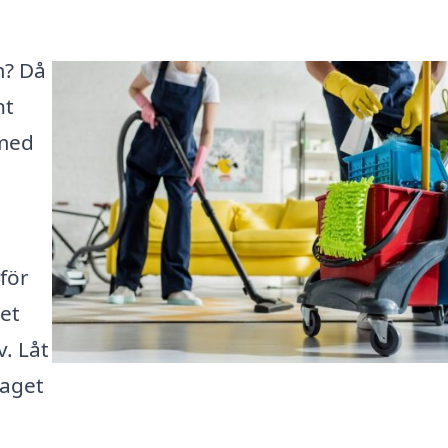
m? Då
nt
 med
för
det
v. Låt
taget