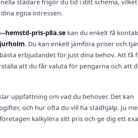
ella städare frigör du tid i ditt schema, vilke
 dina egna intressen.
--hemstd-pris-p8a.se
kan du enkelt få kontak
Bjurholm
. Du kan enkelt jämföra priser och tjä
t bästa erbjudandet för just dina behov. Att få 
rställa att du får valuta för pengarna och att 
 klar uppfattning om vad du behöver. Det kan
ifter, och hur ofta du vill ha städhjälp. Ju me
öretagen kalkylera sitt pris och ge dig ett ex