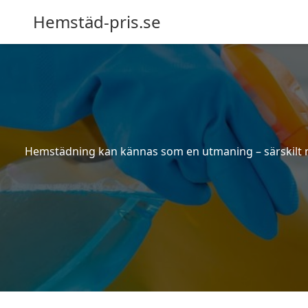
Hemstäd-pris.se
Hemstädning kan kännas som en utmaning – särskilt när