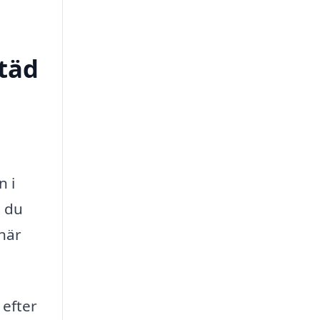
städ
n i
t du
när
 efter