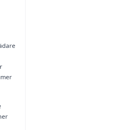
tädare
r
ymmer
e
ner