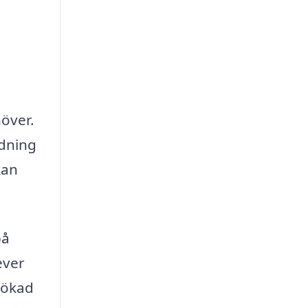
höver.
ädning
kan
på
ever
h ökad