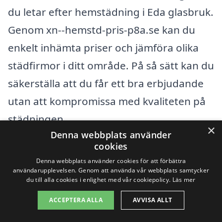
du letar efter hemstädning i Eda glasbruk.
Genom xn--hemstd-pris-p8a.se kan du
enkelt inhämta priser och jämföra olika
städfirmor i ditt område. På så sätt kan du
säkerställa att du får ett bra erbjudande
utan att kompromissa med kvaliteten på
städningen.
×
Denna webbplats använder
cookies
Det är alltid en god idé att läsa omdömen
Denna webbplats använder cookies för att förbättra
och referenser från tidigare kunder för
användarupplevelsen. Genom att använda vår webbplats samtycker
du till alla cookies i enlighet med vår cookiepolicy.
Läs mer
att få en uppfattning om städfirmornas
ACCEPTERA ALLA
AVVISA ALLT
pålitlighet och effektivitet. Med rätt