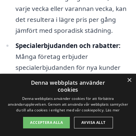
varje vecka eller varannan vecka, kan
det resultera i lägre pris per gång
jämfört med sporadisk städning.
Specialerbjudanden och rabatter:
Många företag erbjuder
specialerbjudanden för nya kunder
eller rabatter för långsiktiga avtal,
×
Denna webbplats använder
vilket kan sänka kostnaderna.
cookies
Denna webbplats använder cookies för att förbättra
användarupplevelsen. Genom att använda vår webbplats samtycker
För att få det bästa erbjudandet för
du till alla cookies i enlighet med vår cookiepolicy.
Läs mer
hemstäd i Falla är det en god idé att
ACCEPTERA ALLA
AVVISA ALLT
begära offerter från flera olika städfirmor.