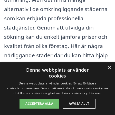
alternativ i de omkringliggande städerna
som kan erbjuda professionella
städtjänster. Genom att utvidga din
sökning kan du enkelt jämföra priser och
kvalitet från olika företag. Här är några
närliggande städer där du kan hitta hjälp
med hemstäd:
×
Denna webbplats använder
cookies
Mörbylånga
Denna webbplats använder cookies för att förbättra
användarupplevelsen. Genom att använda vår webbplats samtycker
Borgholm
du till alla cookies i enlighet med vår cookiepolicy.
Läs mer
ACCEPTERA ALLA
AVVISA ALLT
Kalmar