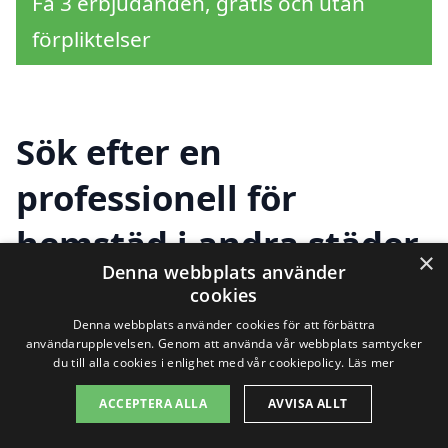
Få 3 erbjudanden, gratis och utan
förpliktelser
Sök efter en
professionell för
hemstäd i andra städer
×
Denna webbplats använder
nära Håga
cookies
Denna webbplats använder cookies för att förbättra
användarupplevelsen. Genom att använda vår webbplats samtycker
du till alla cookies i enlighet med vår cookiepolicy.
Läs mer
Att hitta ett pålitligt företag för hemstäd i
Håga kan vara en utmaning, men det
ACCEPTERA ALLA
AVVISA ALLT
finns många alternativ i närliggande