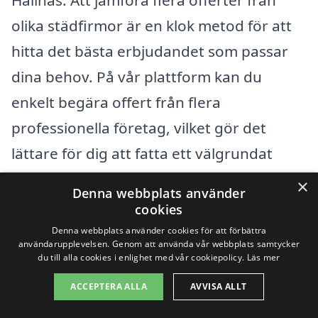
Hällnäs. Att jämföra flera offerter från
olika städfirmor är en klok metod för att
hitta det bästa erbjudandet som passar
dina behov. På vår plattform kan du
enkelt begära offert från flera
professionella företag, vilket gör det
lättare för dig att fatta ett välgrundat
beslut.
×
Denna webbplats använder
cookies
Få 3 erbjudanden, gratis och utan
Denna webbplats använder cookies för att förbättra
användarupplevelsen. Genom att använda vår webbplats samtycker
förpliktelser
du till alla cookies i enlighet med vår cookiepolicy.
Läs mer
ACCEPTERA ALLA
AVVISA ALLT