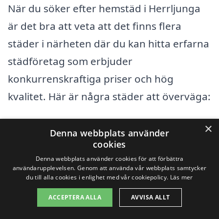
När du söker efter hemstäd i Herrljunga
är det bra att veta att det finns flera
städer i närheten där du kan hitta erfarna
städföretag som erbjuder
konkurrenskraftiga priser och hög
kvalitet. Här är några städer att överväga:
Västra Bodarna
×
Denna webbplats använder
cookies
Vänersborg
Denna webbplats använder cookies för att förbättra
användarupplevelsen. Genom att använda vår webbplats samtycker
Alingsås
du till alla cookies i enlighet med vår cookiepolicy.
Läs mer
ACCEPTERA ALLA
AVVISA ALLT
Grästorp