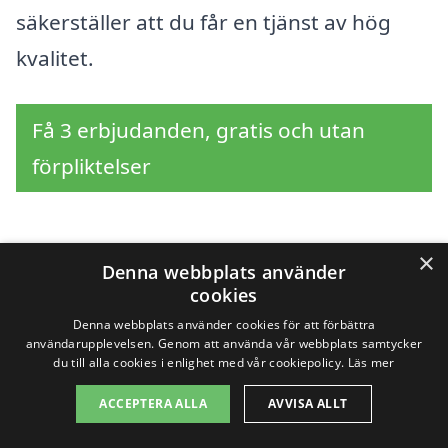
säkerställer att du får en tjänst av hög
kvalitet.
Få 3 erbjudanden, gratis och utan
förpliktelser
×
Sök efter en
Denna webbplats använder
cookies
professionell för
Denna webbplats använder cookies för att förbättra
användarupplevelsen. Genom att använda vår webbplats samtycker
hemstäd i andra städer
du till alla cookies i enlighet med vår cookiepolicy.
Läs mer
nära Hyssna
ACCEPTERA ALLA
AVVISA ALLT