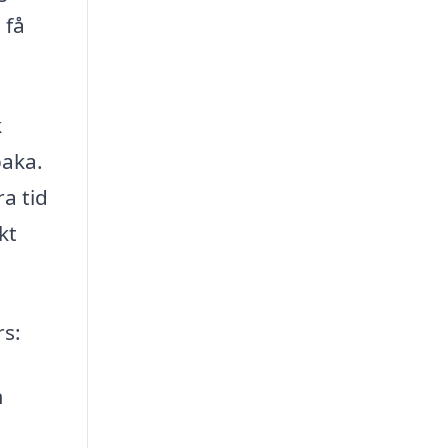
 få
k
baka.
a tid
kt
rs:
m