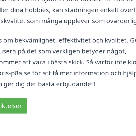
eller dina hobbies, kan städningen enkelt över
n livskvalitet som många upplever som ovärderli
 om bekvämlighet, effektivitet och kvalitet.
okusera på det som verkligen betyder något,
kommer att vara i bästa skick. Så varför inte k
is-p8a.se för att få mer information och hjäl
om ger dig det bästa erbjudandet!
iktelser