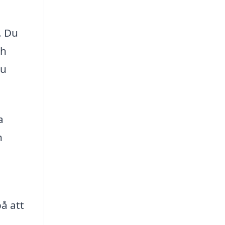
. Du
ch
du
a
h
å att