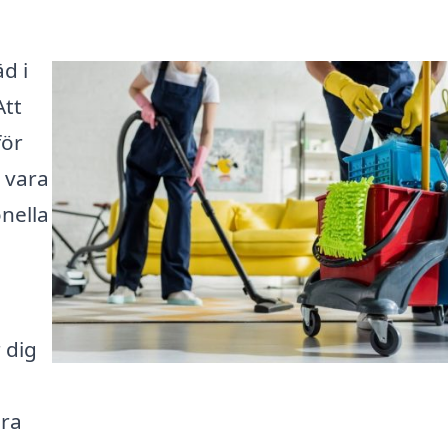
äd i
Att
för
 vara
nella
 dig
gra