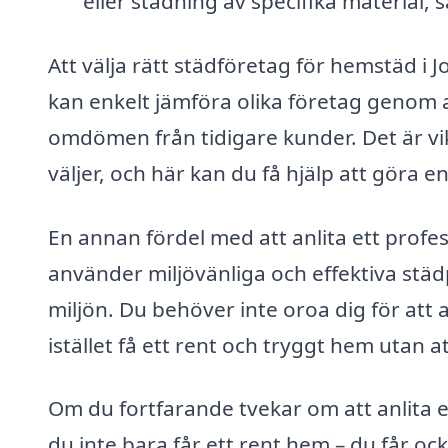
eller städning av specifika material
Att välja rätt städföretag för hemstäd i 
kan enkelt jämföra olika företag genom a
omdömen från tidigare kunder. Det är vi
väljer, och här kan du få hjälp att göra
En annan fördel med att anlita ett profes
använder miljövänliga och effektiva städ
miljön. Du behöver inte oroa dig för att 
istället få ett rent och tryggt hem utan
Om du fortfarande tvekar om att anlita e
du inte bara får ett rent hem – du får ock