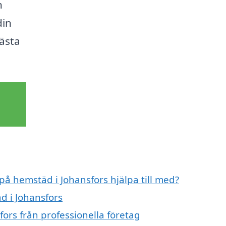
n
din
bästa
på hemstäd i Johansfors hjälpa till med?
d i Johansfors
ors från professionella företag