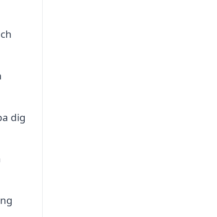
och
m
pa dig
h
ing