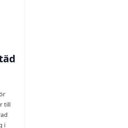
städ
ör
till
vad
 i