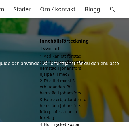
m
Städer
Om / kontakt
Blogg
Innehållsförteckning
gömma
1
Vad kan ett företag
som är specialiserat på
uide och använder vår offerttjänst får du den enklaste
hemstäd i Johansfors
hjälpa till med?
2
Få alltid minst 3
erbjudanden för
hemstäd i Johansfors
3
Få tre erbjudanden för
hemstäd i Johansfors
från professionella
företag
4
Hur mycket kostar