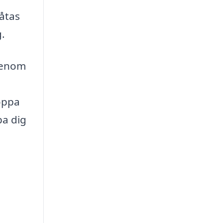
låtas
g.
 Genom
ioppa
pa dig