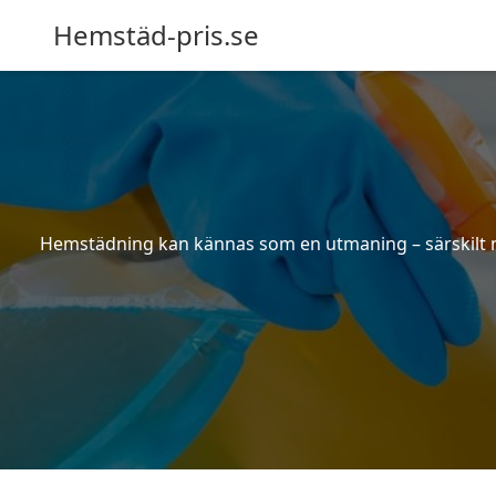
Hemstäd-pris.se
Hemstädning kan kännas som en utmaning – särskilt när