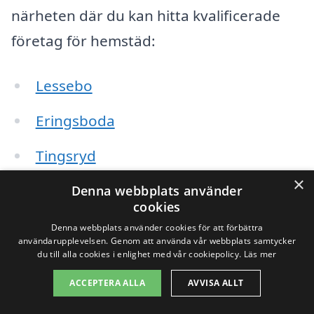
närheten där du kan hitta kvalificerade
företag för hemstäd:
Lessebo
Eringsboda
Tingsryd
×
Hovmantorp
Denna webbplats använder
cookies
Målerås
Denna webbplats använder cookies för att förbättra
användarupplevelsen. Genom att använda vår webbplats samtycker
du till alla cookies i enlighet med vår cookiepolicy.
Läs mer
Kälarne
ACCEPTERA ALLA
AVVISA ALLT
Kosta