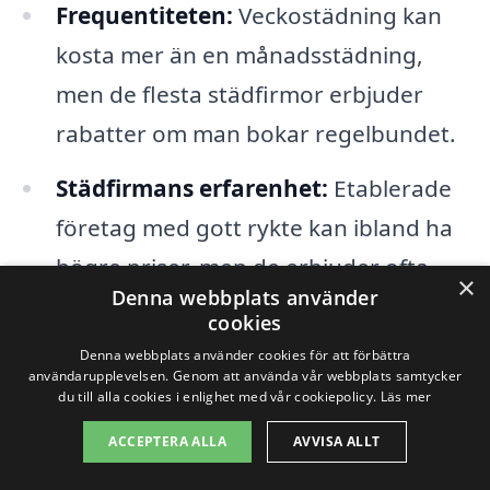
Frequentiteten:
Veckostädning kan
kosta mer än en månadsstädning,
men de flesta städfirmor erbjuder
rabatter om man bokar regelbundet.
Städfirmans erfarenhet:
Etablerade
företag med gott rykte kan ibland ha
högre priser, men de erbjuder ofta
×
Denna webbplats använder
också kvalitetsgaranti.
cookies
Specialmaterial och utrustning:
Om
Denna webbplats använder cookies för att förbättra
användarupplevelsen. Genom att använda vår webbplats samtycker
särskilda rengöringsmedel eller
du till alla cookies i enlighet med vår cookiepolicy.
Läs mer
utrustning behövs kan detta påverka
ACCEPTERA ALLA
AVVISA ALLT
priset.