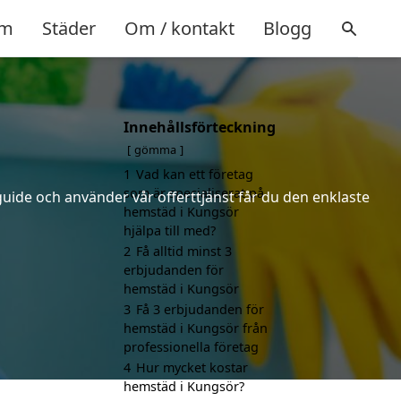
m
Städer
Om / kontakt
Blogg
Innehållsförteckning
gömma
1
Vad kan ett företag
som är specialiserat på
uide och använder vår offerttjänst får du den enklaste
hemstäd i Kungsör
hjälpa till med?
2
Få alltid minst 3
erbjudanden för
hemstäd i Kungsör
3
Få 3 erbjudanden för
hemstäd i Kungsör från
professionella företag
4
Hur mycket kostar
hemstäd i Kungsör?