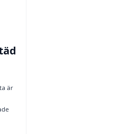
städ
ta är
sade