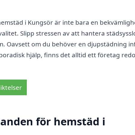
r hemstäd i Kungsör är inte bara en bekvämligh
valitet. Slipp stressen av att hantera städsyssl
 hem. Oavsett om du behöver en djupstädning in
oradisk hjälp, finns det alltid ett företag redo
iktelser
udanden för hemstäd i