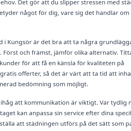
 behov. Det gör att du slipper stressen med st
etyder något för dig, vare sig det handlar om
äd i Kungsör är det bra att ta några grundläg
l. Först och främst, jämför olika alternativ. Tit
nder för att få en känsla för kvaliteten på
tis offerter, så det är värt att ta tid att inh
formerad bedömning som möjligt.
 ihåg att kommunikation är viktigt. Var tydlig
taget kan anpassa sin service efter dina speci
tälla att städningen utförs på det sätt som p