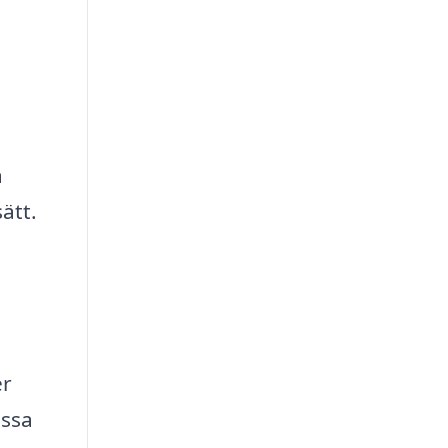
a
ätt.
er
assa