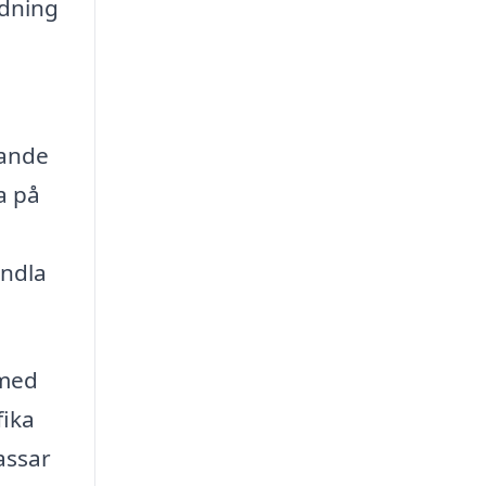
ädning
gande
ta på
andla
 med
fika
assar