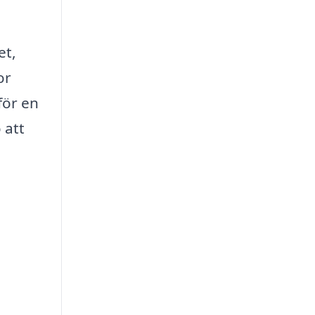
et,
or
för en
 att