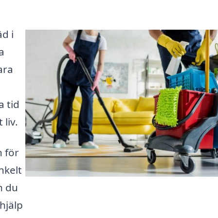
äd i
a
ara
a tid
liv.
n för
nkelt
n du
hjälp