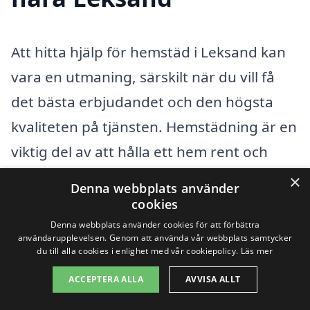
Att hitta hjälp för hemstäd i Leksand kan
vara en utmaning, särskilt när du vill få
det bästa erbjudandet och den högsta
kvaliteten på tjänsten. Hemstädning är en
viktig del av att hålla ett hem rent och
organiserat, men många finner det
×
Denna webbplats använder
tidskrävande och betungande. Därför är
cookies
det bra att veta att det finns
Denna webbplats använder cookies för att förbättra
användarupplevelsen. Genom att använda vår webbplats samtycker
professionella städfirmor som kan hjälpa
du till alla cookies i enlighet med vår cookiepolicy.
Läs mer
dig i närområdet. Om du inte har hittat
ACCEPTERA ALLA
AVVISA ALLT
rätt företag i Leksand kan det vara värt