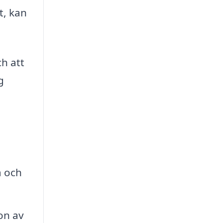
t, kan
h att
g
a och
on av