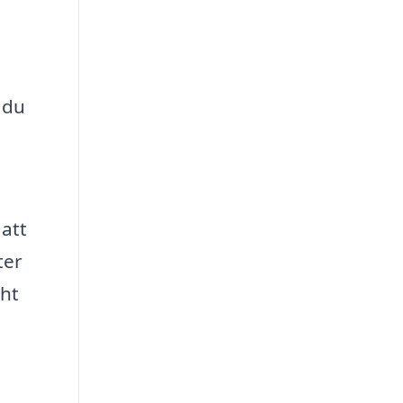
 du
 att
ter
cht