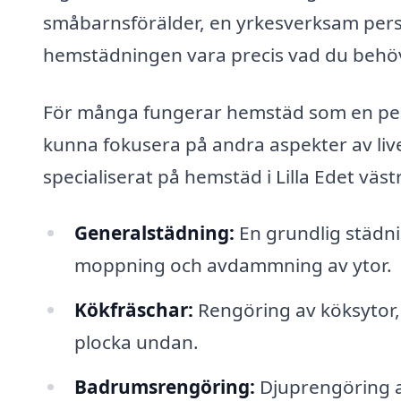
småbarnsförälder, en yrkesverksam person e
hemstädningen vara precis vad du behö
För många fungerar hemstäd som en perfe
kunna fokusera på andra aspekter av liv
specialiserat på hemstäd i Lilla Edet väst
Generalstädning:
En grundlig städn
moppning och avdammning av ytor.
Kökfräschar:
Rengöring av köksytor, 
plocka undan.
Badrumsrengöring:
Djuprengöring av