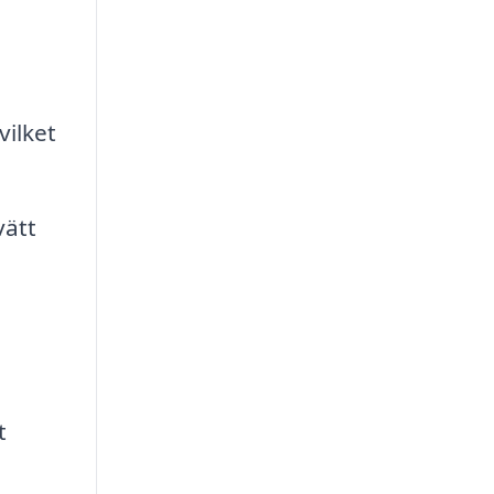
vilket
vätt
t