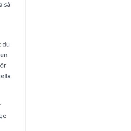
a så
t du
ken
för
ella
r
 ge