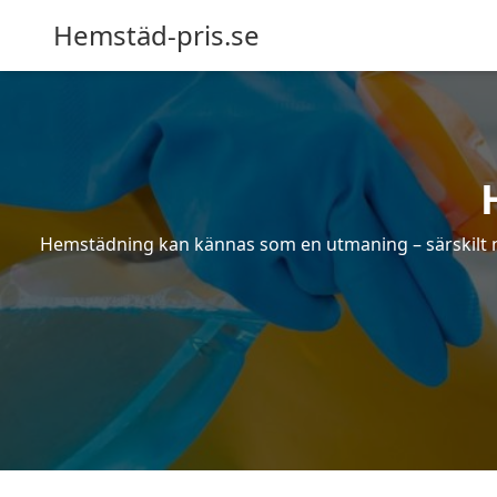
Hemstäd-pris.se
Hemstädning kan kännas som en utmaning – särskilt när