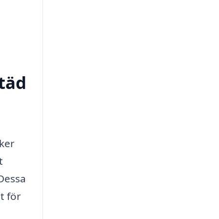
städ
öker
t
 Dessa
t för