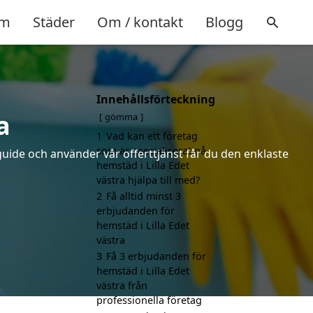
m
Städer
Om / kontakt
Blogg
Innehållsförteckning
a
gömma
1
Vad kan ett företag
som är specialiserat på
uide och använder vår offerttjänst får du den enklaste
hemstäd i Lilla Edet
västra hjälpa till med?
2
Få alltid minst 3
erbjudanden för
hemstäd i Lilla Edet
västra
3
Få 3 erbjudanden för
hemstäd i Lilla Edet
västra från
professionella företag