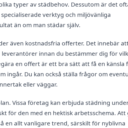
olika typer av städbehov. Dessutom är det oft
ll specialiserade verktyg och miljövänliga
ultat än om man städar själv.
 även kostnadsfria offerter. Det innebär at
ra leverantörer innan du bestämmer dig för vil
ära en offert är ett bra sätt att få en känsla 
som ingår. Du kan också ställa frågor om eventu
innertak eller väggar.
splan. Vissa företag kan erbjuda städning unde
ktiskt för den med en hektisk arbetsschema. Att
 en allt vanligare trend, särskilt för nyblivna