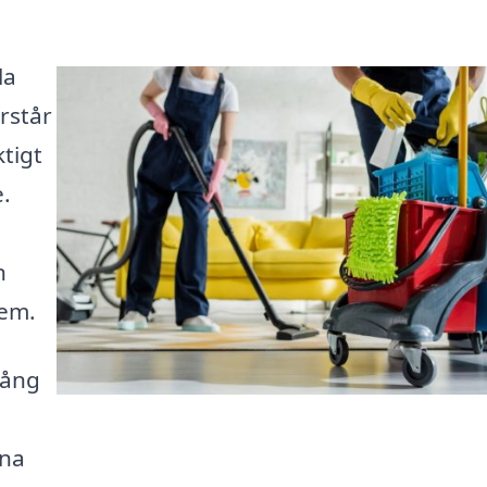
la
örstår
ktigt
e.
n
hem.
gång
ina