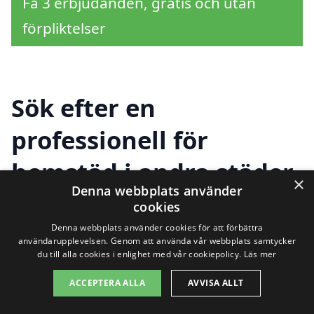
Få 3 erbjudanden, gratis och utan
förpliktelser
Sök efter en
professionell för
hemstäd i andra städer
×
Denna webbplats använder
nära Limedsforsen
cookies
Denna webbplats använder cookies för att förbättra
användarupplevelsen. Genom att använda vår webbplats samtycker
du till alla cookies i enlighet med vår cookiepolicy.
Läs mer
Att hitta en pålitlig och professionell tjänst
för hemstäd i Limedsforsen är viktigt för
ACCEPTERA ALLA
AVVISA ALLT
att hålla ditt hem rent och trivsamt. Om