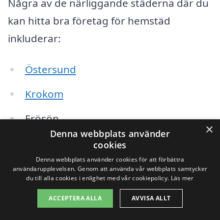
Några av de närliggande städerna där du
kan hitta bra företag för hemstäd
inkluderar:
Östersund
Krokom
Frösön
×
Denna webbplats använder
Bräcke
cookies
Denna webbplats använder cookies för att förbättra
Strömsund
användarupplevelsen. Genom att använda vår webbplats samtycker
du till alla cookies i enlighet med vår cookiepolicy.
Läs mer
Alsen
ACCEPTERA ALLA
AVVISA ALLT
Hallviken