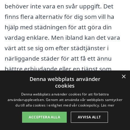
behöver inte vara en svår uppgift. Det
finns flera alternativ för dig som vill ha
hjälp med städningen för att göra din
vardag enklare. Men ibland kan det vara
värt att se sig om efter städtjänster i
närliggande städer för att få ett ännu
bättre erbjudande eller en tjänst som
×
passar dina behov bättre. Här är några
Denna webbplats använder
cookies
städer i närheten av Malmköping där du
Denna webbplats använder cookies för att förbättra
kan hitta professionella
användarupplevelsen. Genom att använda vår webbplats samtycker
du till alla cookies i enlighet med vår cookiepolicy.
Läs mer
hemstädningstjänster:
ACCEPTERA ALLA
AVVISA ALLT
Kungsör