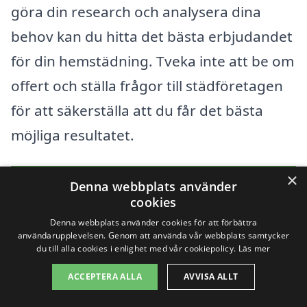
göra din research och analysera dina
behov kan du hitta det bästa erbjudandet
för din hemstädning. Tveka inte att be om
offert och ställa frågor till städföretagen
för att säkerställa att du får det bästa
möjliga resultatet.
×
Få 3 erbjudanden, gratis och utan
Denna webbplats använder
cookies
förpliktelser
Denna webbplats använder cookies för att förbättra
användarupplevelsen. Genom att använda vår webbplats samtycker
du till alla cookies i enlighet med vår cookiepolicy.
Läs mer
Sök efter en
ACCEPTERA ALLA
AVVISA ALLT