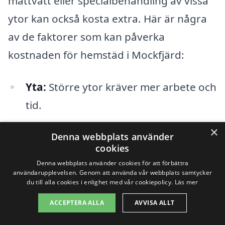
mattvätt eller specialbehandling av vissa
ytor kan också kosta extra. Här är några
av de faktorer som kan påverka
kostnaden för hemstäd i Mockfjärd:
Yta:
Större ytor kräver mer arbete och
tid.
Tjänstetyp:
Extra tjänster kostar ofta
×
Denna webbplats använder
mer.
cookies
Denna webbplats använder cookies för att förbättra
Frekevens:
Regelbundna städningar
användarupplevelsen. Genom att använda vår webbplats samtycker
du till alla cookies i enlighet med vår cookiepolicy.
Läs mer
kan ge rabatter.
ACCEPTERA ALLA
AVVISA ALLT
Erfarenhet:
Mer erfarna städfirmor