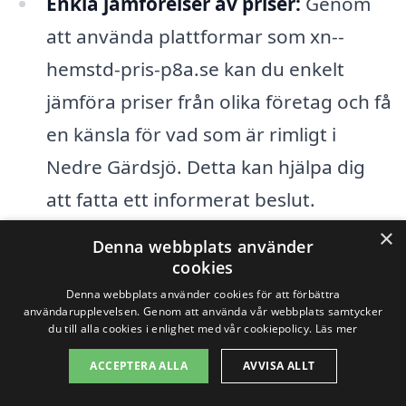
Enkla jämförelser av priser:
Genom
att använda plattformar som xn--
hemstd-pris-p8a.se kan du enkelt
jämföra priser från olika företag och få
en känsla för vad som är rimligt i
Nedre Gärdsjö. Detta kan hjälpa dig
att fatta ett informerat beslut.
×
Denna webbplats använder
Genom att överväga dessa faktorer kan
cookies
du enklare förstå vad som påverkar priset
Denna webbplats använder cookies för att förbättra
användarupplevelsen. Genom att använda vår webbplats samtycker
på hemstäd i Nedre Gärdsjö. Oavsett om
du till alla cookies i enlighet med vår cookiepolicy.
Läs mer
du är ute efter en engångsstädning eller
ACCEPTERA ALLA
AVVISA ALLT
en regelbunden tjänst, är det alltid en bra