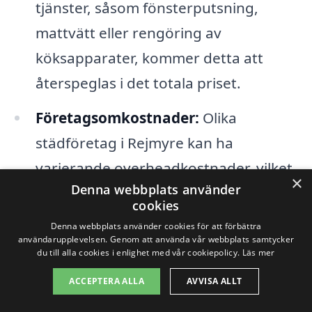
tjänster, såsom fönsterputsning,
mattvätt eller rengöring av
köksapparater, kommer detta att
återspeglas i det totala priset.
Företagsomkostnader:
Olika
städföretag i Rejmyre kan ha
varierande overheadkostnader, vilket
×
Denna webbplats använder
också påverkar priset. Det är alltid en
cookies
god idé att kolla på företagets rykte
Denna webbplats använder cookies för att förbättra
användarupplevelsen. Genom att använda vår webbplats samtycker
och erfarenhet innan man väljer.
du till alla cookies i enlighet med vår cookiepolicy.
Läs mer
ACCEPTERA ALLA
AVVISA ALLT
För att få det mest fördelaktiga priset på