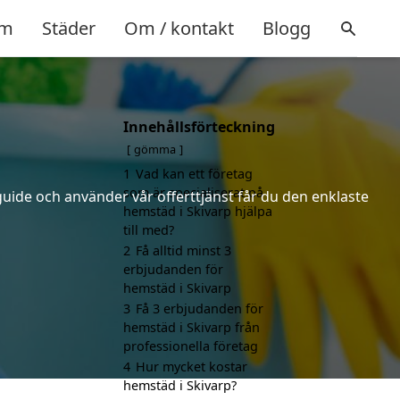
m
Städer
Om / kontakt
Blogg
Innehållsförteckning
gömma
1
Vad kan ett företag
som är specialiserat på
uide och använder vår offerttjänst får du den enklaste
hemstäd i Skivarp hjälpa
till med?
2
Få alltid minst 3
erbjudanden för
hemstäd i Skivarp
3
Få 3 erbjudanden för
hemstäd i Skivarp från
professionella företag
4
Hur mycket kostar
hemstäd i Skivarp?