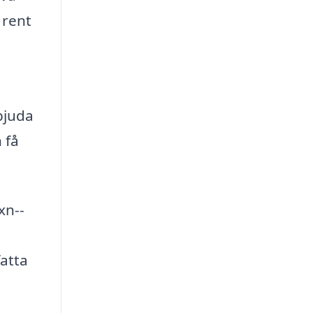
 rent
bjuda
 få
xn--
fatta