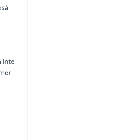
kså
 inte
 mer