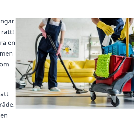
ningar
rätt!
ara en
 men
 som
 att
mråde.
den