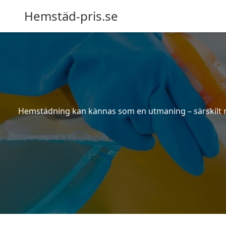
Hemstäd-pris.se
Hemstädning kan kännas som en utmaning – särskilt när