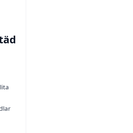
städ
lita
dlar