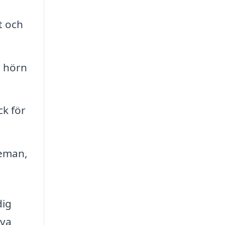
t och
h hörn
ck för
heman,
dig
iva