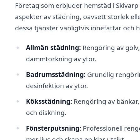
Företag som erbjuder hemstäd i Skivarp h
aspekter av städning, oavsett storlek ell
dessa tjänster vanligtvis innefattar och hu
Allmän städning:
Rengöring av golv
dammtorkning av ytor.
Badrumsstädning:
Grundlig rengörin
desinfektion av ytor.
Köksstädning:
Rengöring av bänkar,
och diskning.
Fönsterputsning:
Professionell rengö
mer ljus och skapa en klar utsikt.