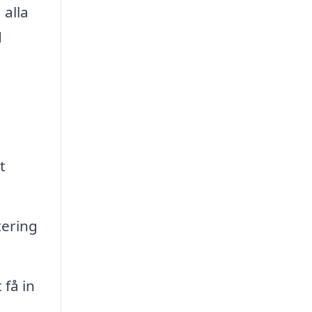
 alla
d
t
tering
 få in