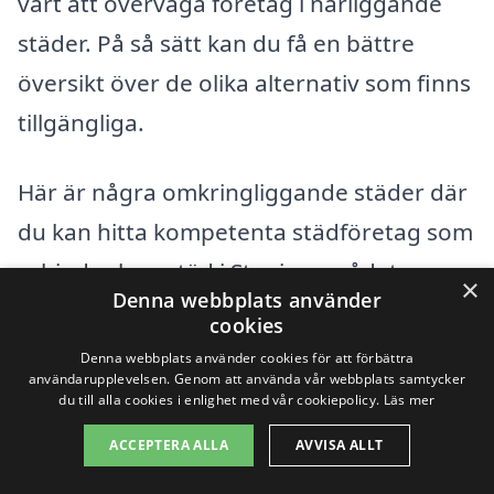
värt att överväga företag i närliggande
städer. På så sätt kan du få en bättre
översikt över de olika alternativ som finns
tillgängliga.
Här är några omkringliggande städer där
du kan hitta kompetenta städföretag som
erbjuder hemstäd i Stenis-området:
×
Denna webbplats använder
cookies
Mora
Denna webbplats använder cookies för att förbättra
användarupplevelsen. Genom att använda vår webbplats samtycker
Idre
du till alla cookies i enlighet med vår cookiepolicy.
Läs mer
ACCEPTERA ALLA
AVVISA ALLT
Sälen