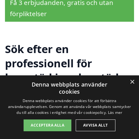
Få 3 erbjudanden, gratis och utan
förpliktelser
Sök efter en
professionell för
hemstäd i andra städer
×
Denna webbplats använder
nära Vaplan
cookies
Denna webbplats använder cookies för att förbättra
användarupplevelsen. Genom att använda vår webbplats samtycker
du till alla cookies i enlighet med vår cookiepolicy.
Läs mer
Att hitta hjälp för hemstäd i Vaplan kan
ACCEPTERA ALLA
AVVISA ALLT
vara enklare än du tror. Genom att
använda vår plattform kan du snabbt och