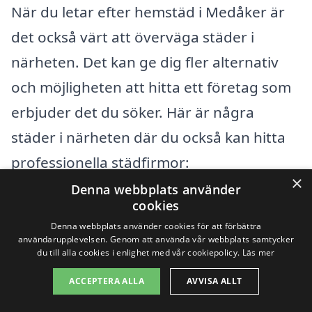
När du letar efter hemstäd i Medåker är
det också värt att överväga städer i
närheten. Det kan ge dig fler alternativ
och möjligheten att hitta ett företag som
erbjuder det du söker. Här är några
städer i närheten där du också kan hitta
professionella städfirmor:
×
Denna webbplats använder
Arboga
cookies
Denna webbplats använder cookies för att förbättra
Kungsör
användarupplevelsen. Genom att använda vår webbplats samtycker
du till alla cookies i enlighet med vår cookiepolicy.
Läs mer
Hallstahammar
ACCEPTERA ALLA
AVVISA ALLT
Skinnskatteberg