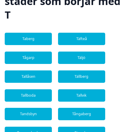
städer som börjar med
T
Taberg
Täfteå
Tågarp
Täljö
Tallåsen
Tällberg
Tallboda
Tallvik
Tandsbyn
Tångaberg