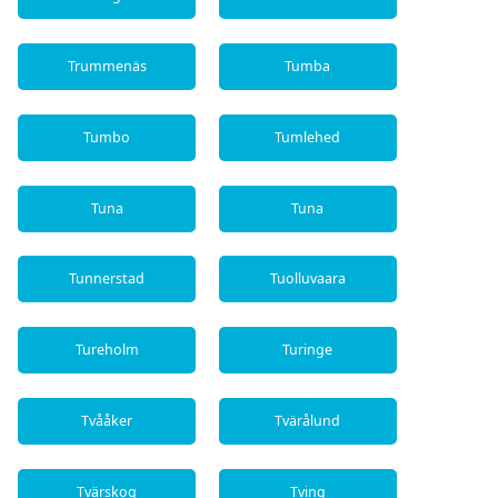
Trummenäs
Tumba
Tumbo
Tumlehed
Tuna
Tuna
Tunnerstad
Tuolluvaara
Tureholm
Turinge
Tvååker
Tvärålund
Tvärskog
Tving