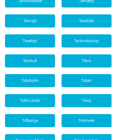
Tanumshede
Tärnaby
Tärnsjö
Tävelsås
Tavelsjö
Teckomatorp
Tenhult
Tibro
Tidaholm
Tidan
Tidö-Lindö
Tierp
Tillberga
Timmele