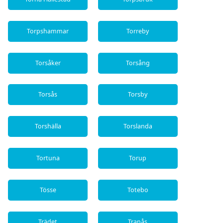
Torpshammar
Torreby
Torsåker
Torsång
Torsås
Torsby
Torshälla
Torslanda
Tortuna
Torup
Tösse
Totebo
Trädet
Tranås