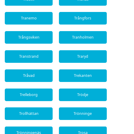
Tranemo
Trångfors
Trångsviken
Tranholmen
Transtrand
Traryd
Tråvad
Trekanten
Trelleborg
Trödje
Trollhättan
Trönninge
Trönningenäs
Trosa