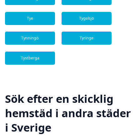
Tye
Tygelsjö
Tynningö
Tyringe
Tystberga
Sök efter en skicklig
hemstäd i andra städer
i Sverige