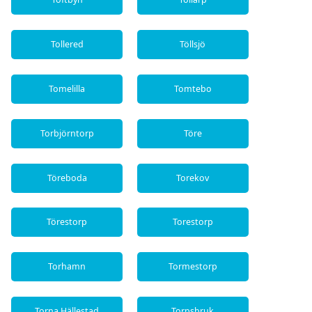
Tollered
Töllsjö
Tomelilla
Tomtebo
Torbjörntorp
Töre
Töreboda
Torekov
Törestorp
Torestorp
Torhamn
Tormestorp
Torna Hällestad
Torpsbruk